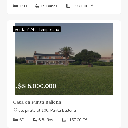
m2
14D
15 Baños
37271.00
Venta Y Alq. Temporario
U$S 5.000.000
Casa en Punta Ballena
del pirata al 100, Punta Ballena
m2
6D
6 Baños
1157.00