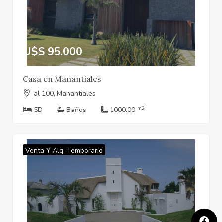
U$S 95.000
Casa en Manantiales
al 100, Manantiales
m2
5D
Baños
1000.00
Venta Y Alq. Temporario