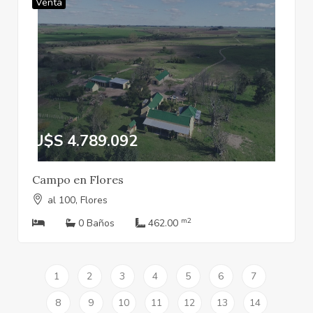
Venta
U$S 4.789.092
Campo en Flores
al 100, Flores
m2
0 Baños
462.00
1
2
3
4
5
6
7
8
9
10
11
12
13
14