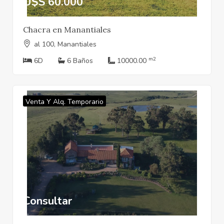
U$S 60.000
Chacra en Manantiales
al 100, Manantiales
m2
6D
6 Baños
10000.00
Venta Y Alq. Temporario
Consultar