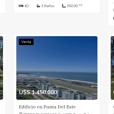
m2
4D
3 Baños
350.00
Venta
U$S 1.450.000
Edificio en Punta Del Este