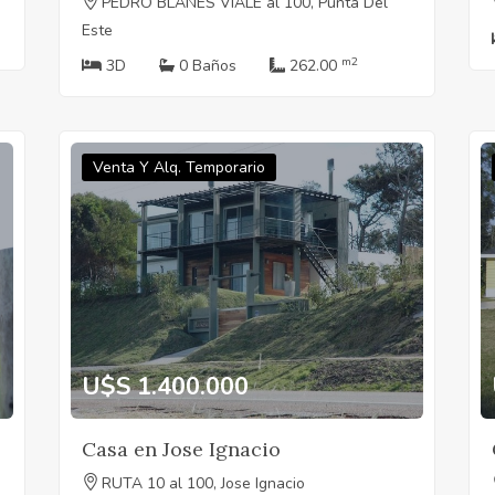
PEDRO BLANES VIALE al 100, Punta Del
Este
m2
3D
0 Baños
262.00
Venta Y Alq. Temporario
U$S 1.400.000
Casa en Jose Ignacio
RUTA 10 al 100, Jose Ignacio