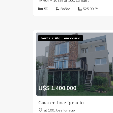
RUTA 10 KM al 100, La Barra
m2
5D
Baños
525.00
Venta Y Alq. Temporario
U$S 1.400.000
Casa en Jose Ignacio
al 100, Jose Ignacio