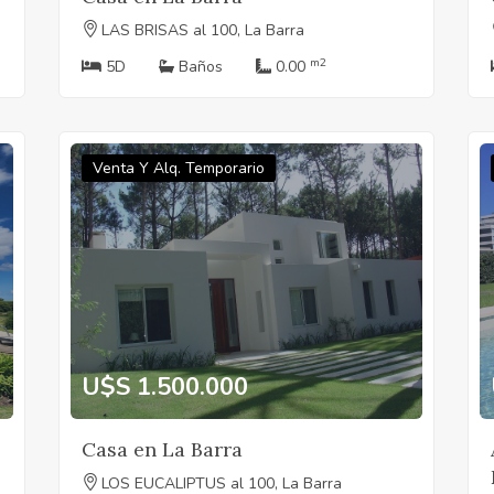
LAS BRISAS al 100, La Barra
m2
5D
Baños
0.00
Venta Y Alq. Temporario
U$S 1.500.000
Casa en La Barra
LOS EUCALIPTUS al 100, La Barra