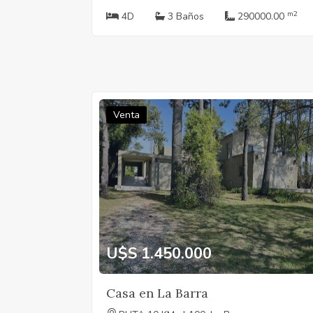
m2
4D
3 Baños
290000.00
Venta
U$S 1.450.000
Casa en La Barra