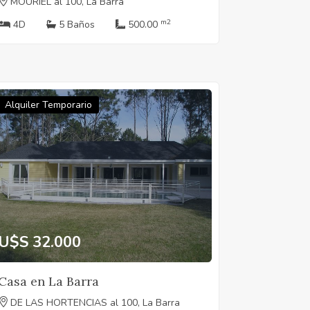
MOURIEL al 100, La Barra
m2
4D
5 Baños
500.00
Alquiler Temporario
U$S 32.000
Casa en La Barra
DE LAS HORTENCIAS al 100, La Barra