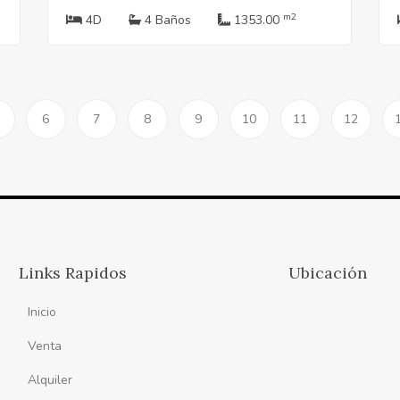
m2
4D
4 Baños
1353.00
6
7
8
9
10
11
12
Links Rapidos
Ubicación
Inicio
Venta
Alquiler