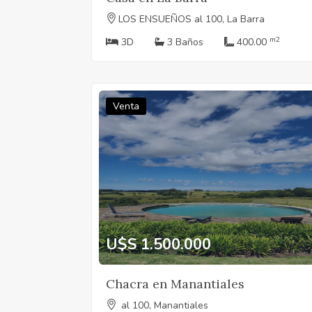
LOS ENSUEÑOS al 100, La Barra
m2
3D
3 Baños
400.00
Venta
U$S 1.500.000
Chacra en Manantiales
al 100, Manantiales