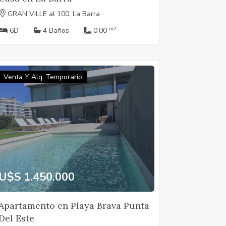
GRAN VILLE al 100, La Barra
m2
6D
4 Baños
0.00
Venta Y Alq. Temporario
U$S 1.450.000
Apartamento en Playa Brava Punta
Del Este