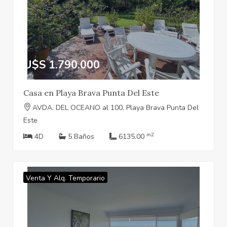
U$S 1.790.000
Casa en Playa Brava Punta Del Este
AVDA. DEL OCEANO al 100, Playa Brava Punta Del
Este
m2
4D
5 Baños
6135.00
Venta Y Alq. Temporario