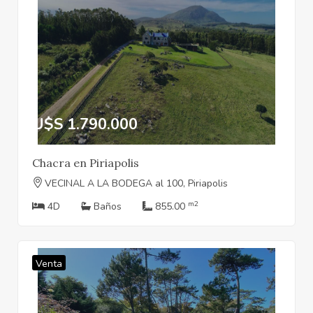
U$S 1.790.000
Chacra en Piriapolis
VECINAL A LA BODEGA al 100, Piriapolis
m2
4D
Baños
855.00
Venta