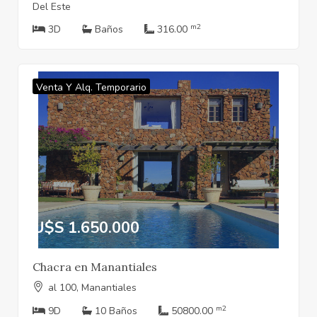
Del Este
m2
3D
Baños
316.00
Venta Y Alq. Temporario
U$S 1.650.000
Chacra en Manantiales
al 100, Manantiales
m2
9D
10 Baños
50800.00