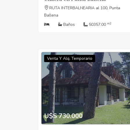
RUTA INTERBALNEARIA al 100, Punta
Ballena
m2
Baños
50357.00
Venta Y Alq. Temporario
U$S 730.000