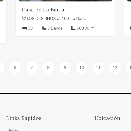
Casa en La Barra
LOS DESTINOS al 100, La Barra
m2
3D
3 Baños
600.00
6
7
8
9
10
11
12
Links Rapidos
Ubicación
Inicio