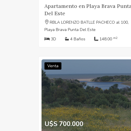
Apartamento en Playa Brava Punt
Del Este
RBLA LORENZO BATLLE PACHECO al 100,
Playa Brava Punta Del Este
m2
3D
4 Baños
148.00
Venta
U$S 700.000