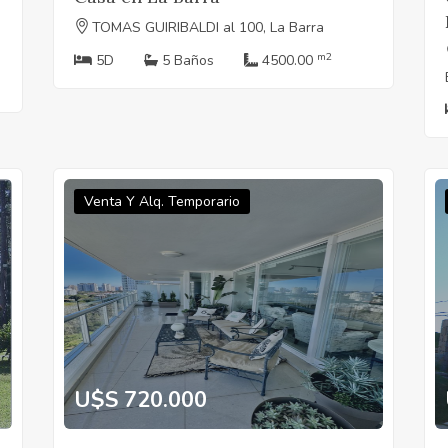
TOMAS GUIRIBALDI al 100, La Barra
m2
5D
5 Baños
4500.00
Venta Y Alq. Temporario
U$S 720.000