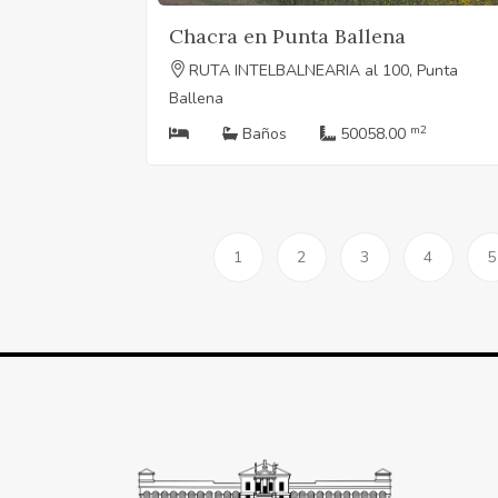
Chacra en Punta Ballena
RUTA INTELBALNEARIA al 100, Punta
Ballena
m2
Baños
50058.00
1
2
3
4
5