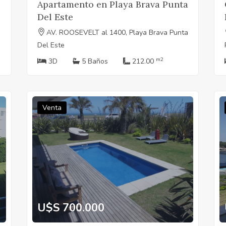
Apartamento en Playa Brava Punta
Del Este
AV. ROOSEVELT al 1400, Playa Brava Punta
Del Este
m2
3D
5 Baños
212.00
Venta
U$S 700.000