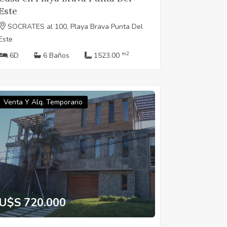
Este
SOCRATES al 100, Playa Brava Punta Del
Este
m2
6D
6 Baños
1523.00
Venta Y Alq. Temporario
U$S 720.000