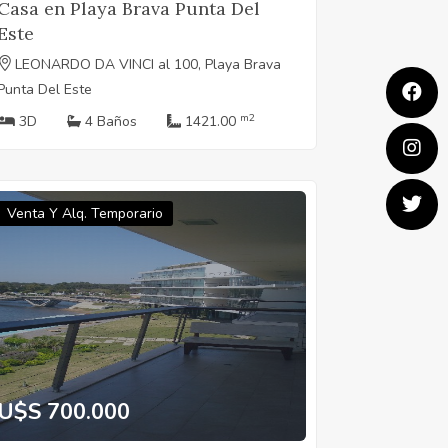
Casa en Playa Brava Punta Del
Este
LEONARDO DA VINCI al 100, Playa Brava
Punta Del Este
m2
3D
4 Baños
1421.00
Venta Y Alq. Temporario
U$S 700.000