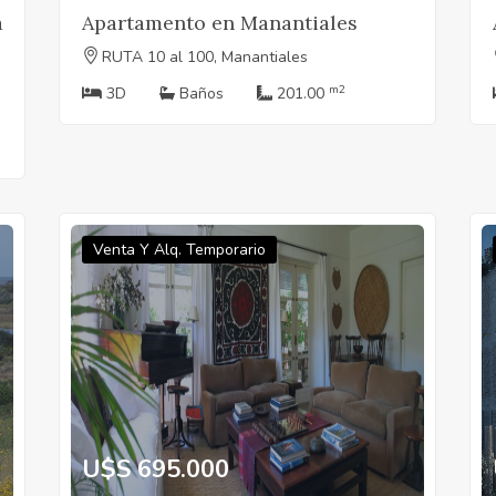
a
Apartamento en Manantiales
RUTA 10 al 100, Manantiales
m2
3D
Baños
201.00
Venta Y Alq. Temporario
U$S 695.000