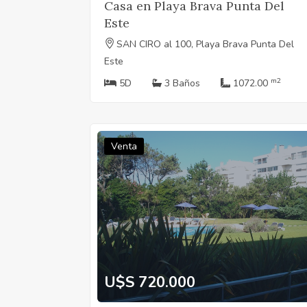
Casa en Playa Brava Punta Del
Este
SAN CIRO al 100, Playa Brava Punta Del
Este
m2
5D
3 Baños
1072.00
Venta
U$S 720.000