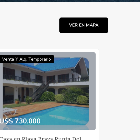
VER EN MAPA
Venta Y Alq. Temporario
U$S 730.000
Casa en Playa Brava Punta Del