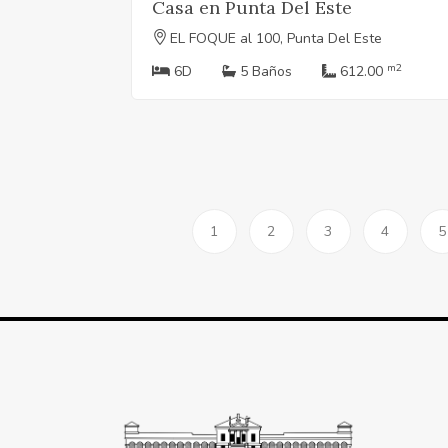
Casa en Punta Del Este
EL FOQUE al 100, Punta Del Este
m2
6D
5 Baños
612.00
1
2
3
4
5