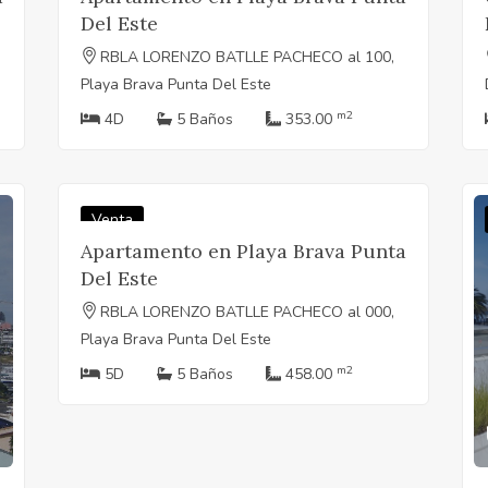
Del Este
RBLA LORENZO BATLLE PACHECO al 100,
Playa Brava Punta Del Este
m2
4D
5 Baños
353.00
U$S 1.250.000
Venta
Apartamento en Playa Brava Punta
Del Este
RBLA LORENZO BATLLE PACHECO al 000,
Playa Brava Punta Del Este
m2
5D
5 Baños
458.00