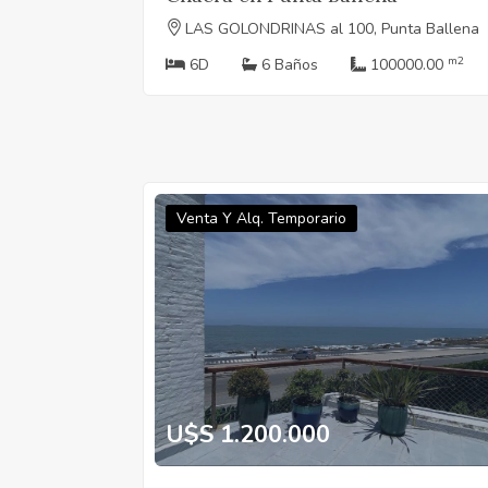
LAS GOLONDRINAS al 100, Punta Ballena
m2
6D
6 Baños
100000.00
Venta Y Alq. Temporario
U$S 1.200.000