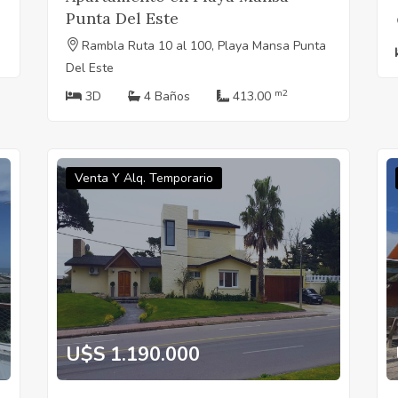
Punta Del Este
Rambla Ruta 10 al 100, Playa Mansa Punta
Del Este
m2
3D
4 Baños
413.00
Venta Y Alq. Temporario
U$S 1.190.000