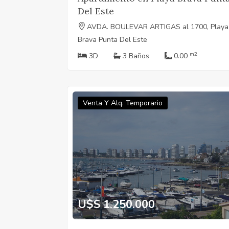
Del Este
AVDA. BOULEVAR ARTIGAS al 1700, Playa
Brava Punta Del Este
m2
3D
3 Baños
0.00
Venta Y Alq. Temporario
U$S 1.250.000