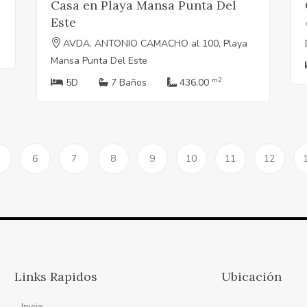
Casa en Playa Mansa Punta Del
Este
AVDA. ANTONIO CAMACHO al 100, Playa
Mansa Punta Del Este
m2
5D
7 Baños
436.00
6
7
8
9
10
11
12
Links Rapidos
Ubicación
Inicio