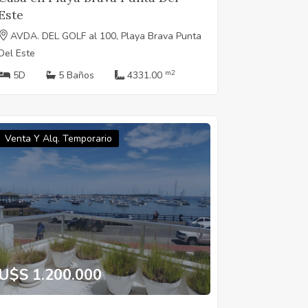
Este
AVDA. DEL GOLF al 100, Playa Brava Punta
Del Este
m2
5D
5 Baños
4331.00
Venta Y Alq. Temporario
U$S 1.200.000