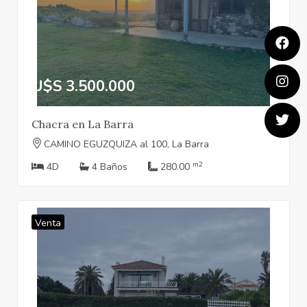
U$S 3.500.000
Chacra en La Barra
CAMINO EGUZQUIZA al 100, La Barra
m2
4D
4 Baños
280.00
Venta