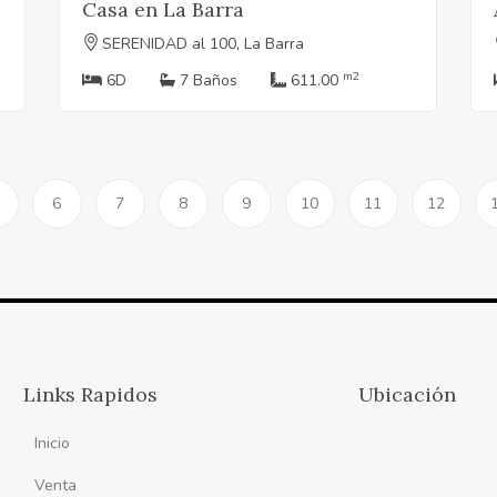
Casa en La Barra
SERENIDAD al 100, La Barra
m2
6D
7 Baños
611.00
6
7
8
9
10
11
12
Links Rapidos
Ubicación
Inicio
Venta