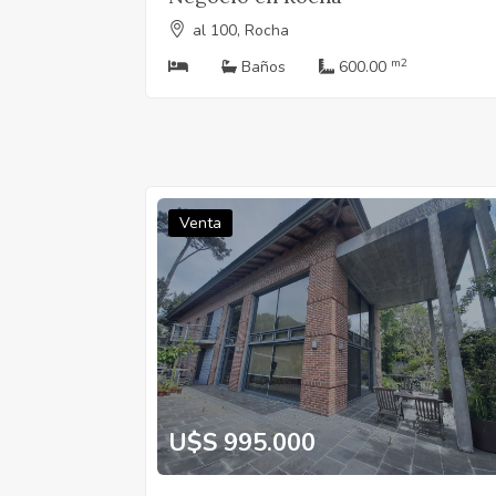
al 100, Rocha
m2
Baños
600.00
Venta
U$S 995.000