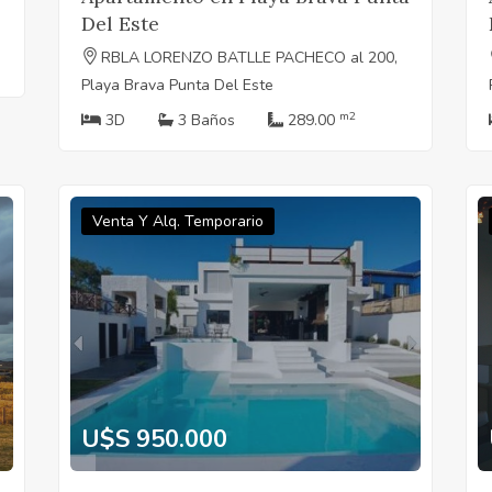
Del Este
RBLA LORENZO BATLLE PACHECO al 200,
Playa Brava Punta Del Este
m2
3D
3 Baños
289.00
Venta Y Alq. Temporario
U$S 950.000