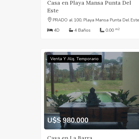
Casa en Playa Mansa Punta Del
Este
PRADO al 100, Playa Mansa Punta Del Est
m2
4D
4 Baños
0.00
Venta Y Alq. Temporario
U$S 980.000
Casa en La Barra