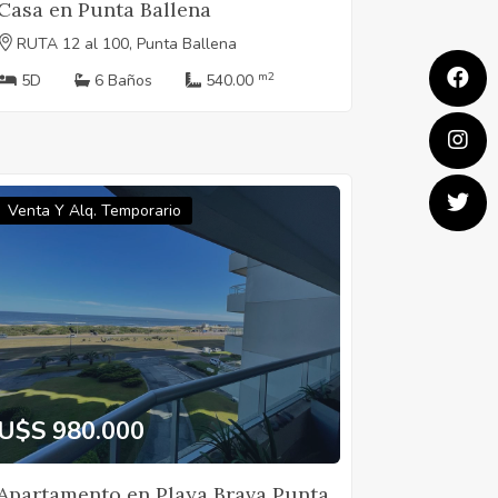
Casa en Punta Ballena
RUTA 12 al 100, Punta Ballena
m2
5D
6 Baños
540.00
Venta Y Alq. Temporario
U$S 980.000
Apartamento en Playa Brava Punta