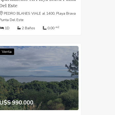
Del Este
PEDRO BLANES VIALE al 1400, Playa Brava
Punta Del Este
m2
1D
2 Baños
0.00
Venta
U$S 990.000