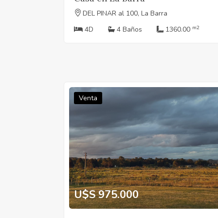
DEL PINAR al 100, La Barra
m2
4D
4 Baños
1360.00
Venta
U$S 975.000