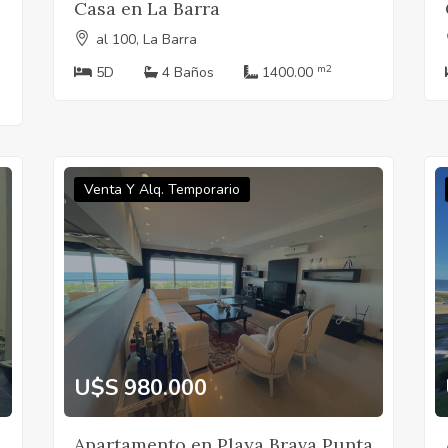
Casa en La Barra
al 100, La Barra
e
m2
5D
4 Baños
1400.00
Venta Y Alq. Temporario
U$S 980.000
Apartamento en Playa Brava Punta