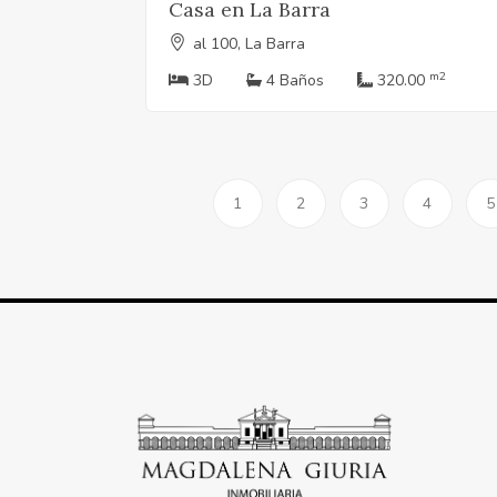
Casa en La Barra
al 100, La Barra
m2
3D
4 Baños
320.00
1
2
3
4
5