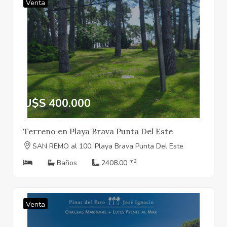
Venta
U$S 400.000
Terreno en Playa Brava Punta Del Este
SAN REMO al 100, Playa Brava Punta Del Este
m2
Baños
2408.00
Venta