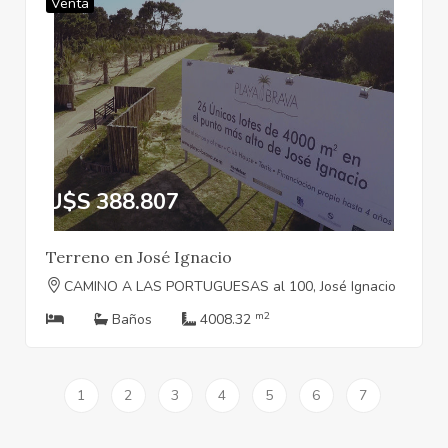
Venta
U$S 388.807
Terreno en José Ignacio
CAMINO A LAS PORTUGUESAS al 100, José Ignacio
m2
Baños
4008.32
1
2
3
4
5
6
7