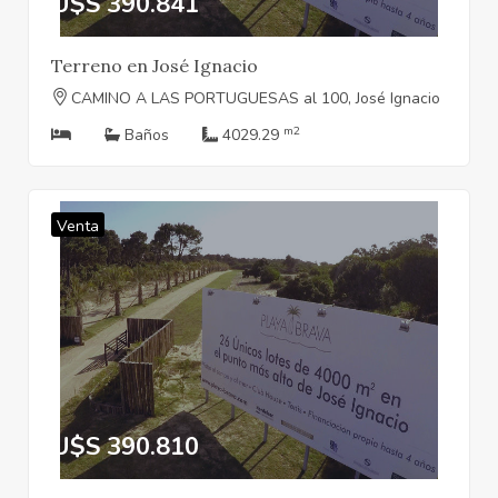
U$S 390.841
Terreno en José Ignacio
CAMINO A LAS PORTUGUESAS al 100, José Ignacio
m2
Baños
4029.29
Venta
U$S 390.810