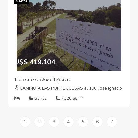
Venta
U$S 419.104
Terreno en José Ignacio
CAMINO A LAS PORTUGUESAS al 100, José Ignacio
m2
Baños
4320.66
1
2
3
4
5
6
7