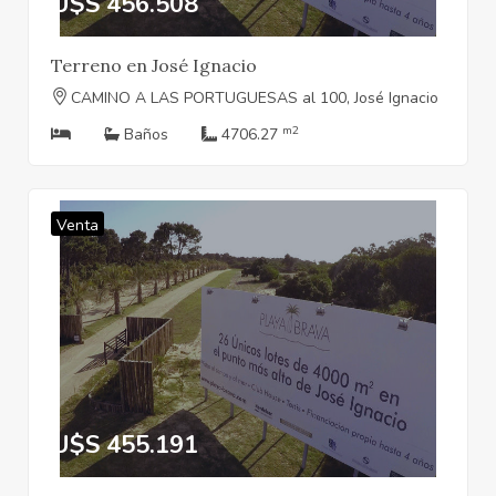
U$S 456.508
Terreno en José Ignacio
CAMINO A LAS PORTUGUESAS al 100, José Ignacio
m2
Baños
4706.27
Venta
U$S 455.191