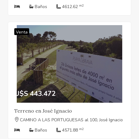
m2
Baños
4612.62
Venta
U$S 443.472
Terreno en José Ignacio
CAMINO A LAS PORTUGUESAS al 100, José Ignacio
m2
Baños
4571.88