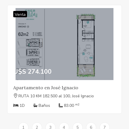
Venta
U$S 274.100
Apartamento en José Ignacio
RUTA 10 KM 182.500 al 100, José Ignacio
m2
1D
Baños
83.00
1
2
3
4
5
6
7