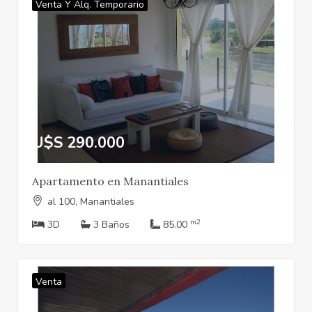
Venta Y Alq. Temporario
U$S 290.000
Apartamento en Manantiales
al 100, Manantiales
m2
3D
3 Baños
85.00
Venta