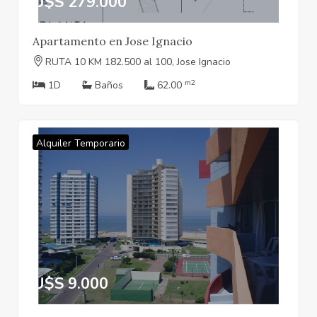
U$S 279.000
Apartamento en Jose Ignacio
RUTA 10 KM 182.500 al 100, Jose Ignacio
m2
1D
Baños
62.00
Alquiler Temporario
U$S 9.000