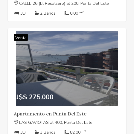
CALLE 26 (El Resalsero) al 200, Punta Del Este
m2
3D
2 Baños
0.00
Venta
U$S 275.000
Apartamento en Punta Del Este
LAS GAVIOTAS al 400, Punta Del Este
m2
3D
3 Baños
82.00