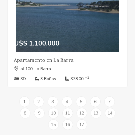
U$S 1.100.000
Apartamento en La Barra
al 100, La Barra
m2
3D
3 Baños
378.00
1
2
3
4
5
6
7
8
9
10
11
12
13
14
15
16
17