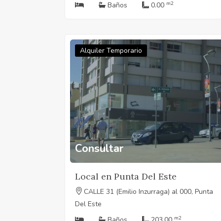
m2
Baños
0.00
Alquiler Temporario
Consultar
Local en Punta Del Este
CALLE 31 (Emilio Inzurraga) al 000, Punta
Del Este
m2
Baños
203.00