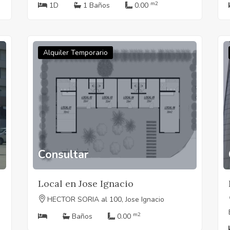
m2
1D
1 Baños
0.00
Alquiler Temporario
Consultar
Local en Jose Ignacio
HECTOR SORIA al 100, Jose Ignacio
m2
Baños
0.00