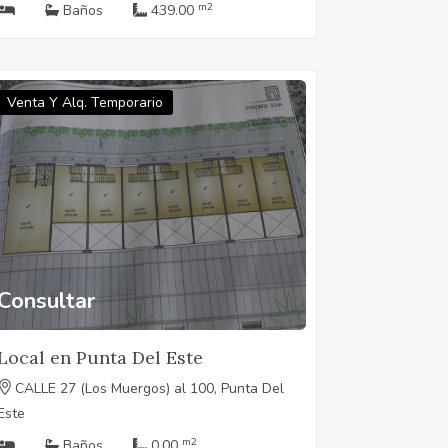
m2
Baños
439.00
Venta Y Alq. Temporario
Consultar
Local en Punta Del Este
CALLE 27 (Los Muergos) al 100, Punta Del
Este
m2
Baños
0.00