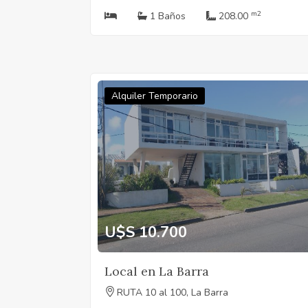
m2
1 Baños
208.00
Alquiler Temporario
U$S 10.700
Local en La Barra
RUTA 10 al 100, La Barra