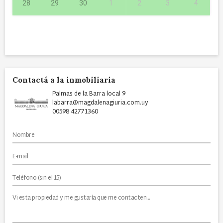
28
29
30
1
2
3
4
Contactá a la inmobiliaria
Palmas de la Barra local 9
labarra@magdalenagiuria.com.uy
00598 42771360