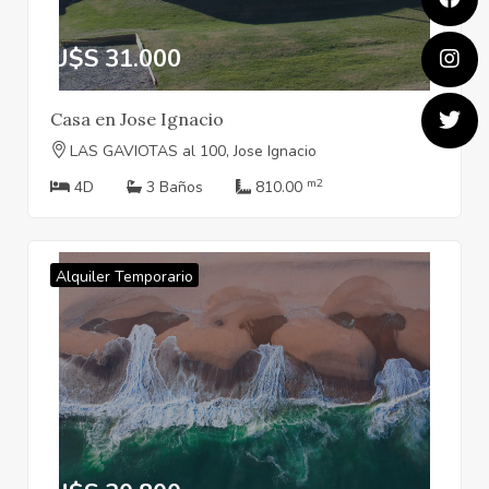
U$S 31.000
Casa en Jose Ignacio
LAS GAVIOTAS al 100, Jose Ignacio
m2
4D
3 Baños
810.00
Alquiler Temporario