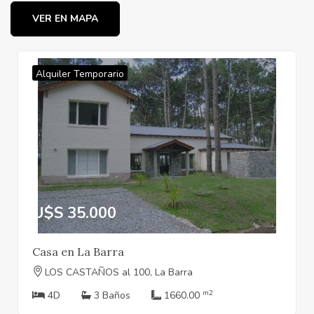
VER EN MAPA
Alquiler Temporario
U$S 35.000
Casa en La Barra
LOS CASTAÑOS al 100, La Barra
m2
4D
3 Baños
1660.00