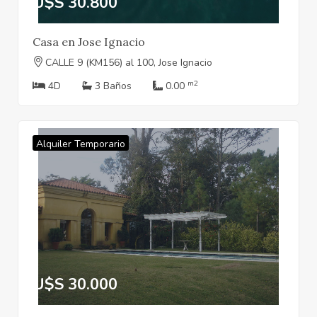
U$S 30.800
Casa en Jose Ignacio
CALLE 9 (KM156) al 100, Jose Ignacio
m2
4D
3 Baños
0.00
Alquiler Temporario
U$S 30.000