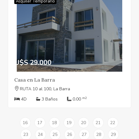
Alquiler Temporario
U$S 29.000
Casa en La Barra
RUTA 10 al 100, La Barra
m2
4D
3 Baños
0.00
16
17
18
19
20
21
22
23
24
25
26
27
28
29