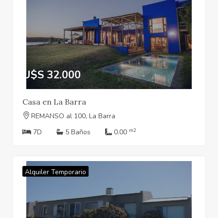
U$S 32.000
Casa en La Barra
REMANSO al 100, La Barra
m2
7D
5 Baños
0.00
Alquiler Temporario