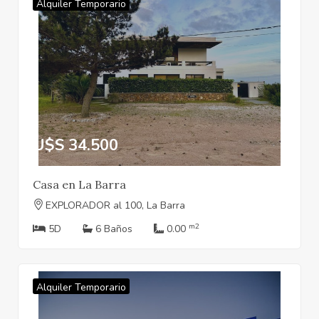
Alquiler Temporario
U$S 34.500
Casa en La Barra
EXPLORADOR al 100, La Barra
m2
5D
6 Baños
0.00
Alquiler Temporario