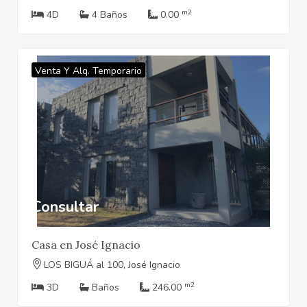
m2
4D
4 Baños
0.00
Venta Y Alq. Temporario
Consultar
Casa en José Ignacio
LOS BIGUÁ al 100, José Ignacio
m2
3D
Baños
246.00