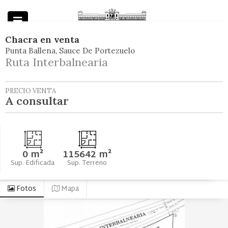
Chacra
en
venta
Punta Ballena
Sauce De Portezuelo
Powered by
Ruta Interbalnearia
PRECIO VENTA
A consultar
0 m²
115642 m²
Sup. Edificada
Sup. Terreno
Fotos
Mapa