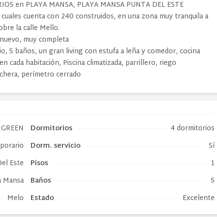
ITORIOS en PLAYA MANSA, PLAYA MANSA PUNTA DEL ESTE
 cuales cuenta con 240 construidos, en una zona muy tranquila a
obre la calle Mello.
o nuevo, muy completa
io, 5 baños, un gran living con estufa a leña y comedor, cocina
n cada habitación, Piscina climatizada, parrillero, riego
ochera, perímetro cerrado
RGREEN
Dormitorios
4 dormitorios
mporario
Dorm. servicio
Sí
el Este
Pisos
1
a Mansa
Baños
5
Melo
Estado
Excelente