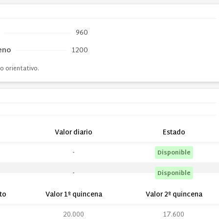
960
eno
1200
o orientativo.
Valor diario
Estado
-
Disponible
-
Disponible
to
Valor 1º quincena
Valor 2º quincena
20.000
17.600