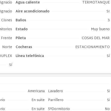
 Ignacio
Agua caliente
TERMOTANQUE
 Ignacio
Aire acondicionado
SI
 Cisnes
Baños
3
mitorios
Estado
Muy bueno
Frente
Pileta
COSAS DEL MAR
Norte
Cocheras
ESTACIONAMIENTO
DUPLEX
Línea telefónica
Sí
Sí
Americana
Lavadero
Si
rio
En suite
Parrillero
Si
rio
En suite
5ºDormitorio
No