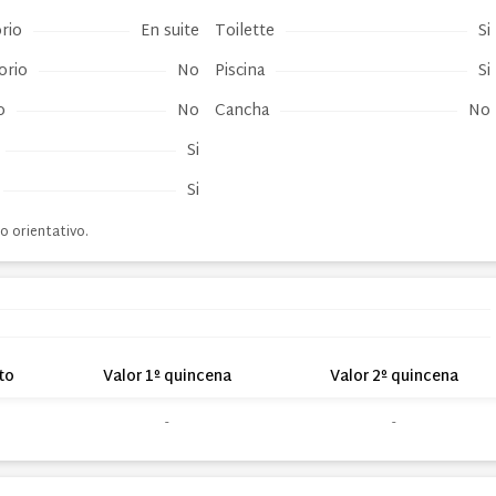
rio
En suite
Toilette
Si
orio
No
Piscina
Si
o
No
Cancha
No
Si
Si
o orientativo.
to
Valor 1º quincena
Valor 2º quincena