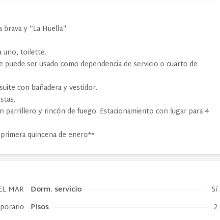
 brava y "La Huella".
 uno, toilette.
ue puede ser usado como dependencia de servicio o cuarto de
suite con bañadera y vestidor.
stas.
n parrillero y rincón de fuego. Estacionamiento con lugar para 4
a primera quincena de enero**
EL MAR
Dorm. servicio
Sí
mporario
Pisos
2