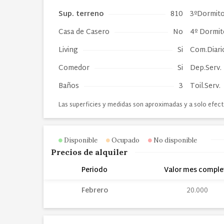
Sup. terreno
810
3ºDormito
Casa de Casero
No
4º Dormit
Living
Si
Com.Diari
Comedor
Si
Dep.Serv.
Baños
3
Toil.Serv.
Las superficies y medidas son aproximadas y a solo efect
Disponible
Ocupado
No disponible
Precios de alquiler
Periodo
Valor mes comple
Febrero
20.000