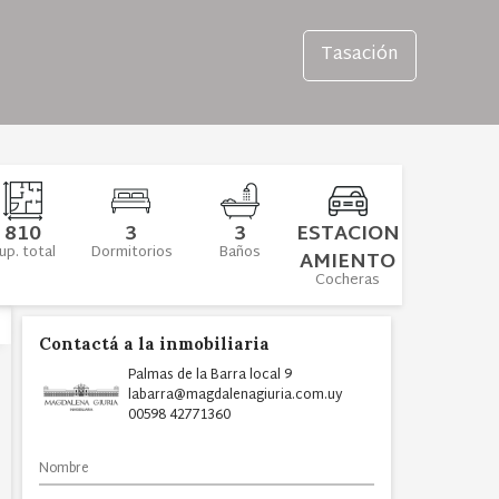
Tasación
810
3
3
ESTACION
up. total
Dormitorios
Baños
AMIENTO
Cocheras
Contactá a la inmobiliaria
Palmas de la Barra local 9
labarra@magdalenagiuria.com.uy
00598 42771360